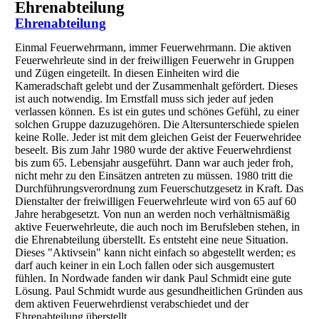
Ehrenabteilung
Ehrenabteilung
Einmal Feuerwehrmann, immer Feuerwehrmann. Die aktiven
Feuerwehrleute sind in der freiwilligen Feuerwehr in Gruppen
und Zügen eingeteilt. In diesen Einheiten wird die
Kameradschaft gelebt und der Zusammenhalt gefördert. Dieses
ist auch notwendig. Im Ernstfall muss sich jeder auf jeden
verlassen können. Es ist ein gutes und schönes Gefühl, zu einer
solchen Gruppe dazuzugehören. Die Altersunterschiede spielen
keine Rolle. Jeder ist mit dem gleichen Geist der Feuerwehridee
beseelt. Bis zum Jahr 1980 wurde der aktive Feuerwehrdienst
bis zum 65. Lebensjahr ausgeführt. Dann war auch jeder froh,
nicht mehr zu den Einsätzen antreten zu müssen. 1980 tritt die
Durchführungsverordnung zum Feuerschutzgesetz in Kraft. Das
Dienstalter der freiwilligen Feuerwehrleute wird von 65 auf 60
Jahre herabgesetzt. Von nun an werden noch verhältnismäßig
aktive Feuerwehrleute, die auch noch im Berufsleben stehen, in
die Ehrenabteilung überstellt. Es entsteht eine neue Situation.
Dieses "Aktivsein" kann nicht einfach so abgestellt werden; es
darf auch keiner in ein Loch fallen oder sich ausgemustert
fühlen. In Nordwade fanden wir dank Paul Schmidt eine gute
Lösung. Paul Schmidt wurde aus gesundheitlichen Gründen aus
dem aktiven Feuerwehrdienst verabschiedet und der
Ehrenabteilung überstellt.