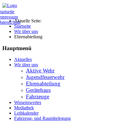
tartseite
mpressum
Aktuelle Seite:
atenschutz
Startseite
Wir über uns
Ehrenabteilung
Hauptmenü
Aktuelles
Wir über uns
Aktive Wehr
Jugendfeuerwehr
Ehrenabteilung
Gerätehaus
Fahrzeuge
Wissenswertes
Mediathek
Leihkalender
Fahrzeug- und Raumbelegung