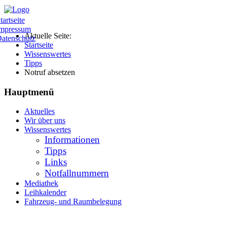
tartseite
mpressum
Aktuelle Seite:
atenschutz
Startseite
Wissenswertes
Tipps
Notruf absetzen
Hauptmenü
Aktuelles
Wir über uns
Wissenswertes
Informationen
Tipps
Links
Notfallnummern
Mediathek
Leihkalender
Fahrzeug- und Raumbelegung