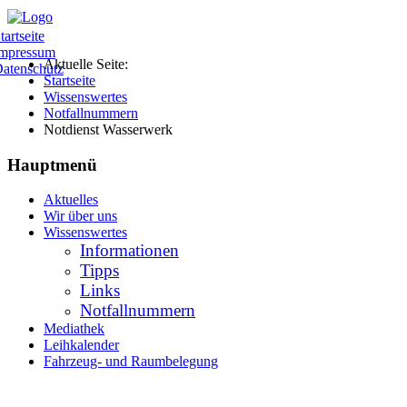
tartseite
mpressum
Aktuelle Seite:
atenschutz
Startseite
Wissenswertes
Notfallnummern
Notdienst Wasserwerk
Hauptmenü
Aktuelles
Wir über uns
Wissenswertes
Informationen
Tipps
Links
Notfallnummern
Mediathek
Leihkalender
Fahrzeug- und Raumbelegung