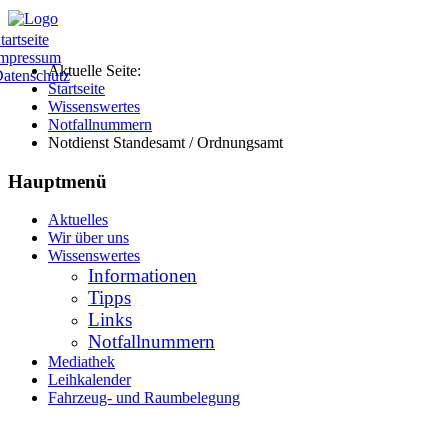
tartseite
mpressum
Aktuelle Seite:
atenschutz
Startseite
Wissenswertes
Notfallnummern
Notdienst Standesamt / Ordnungsamt
Hauptmenü
Aktuelles
Wir über uns
Wissenswertes
Informationen
Tipps
Links
Notfallnummern
Mediathek
Leihkalender
Fahrzeug- und Raumbelegung