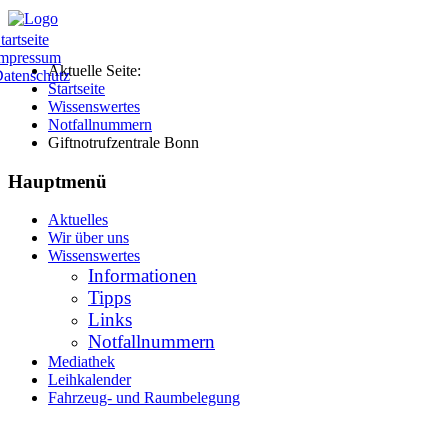
tartseite
mpressum
Aktuelle Seite:
atenschutz
Startseite
Wissenswertes
Notfallnummern
Giftnotrufzentrale Bonn
Hauptmenü
Aktuelles
Wir über uns
Wissenswertes
Informationen
Tipps
Links
Notfallnummern
Mediathek
Leihkalender
Fahrzeug- und Raumbelegung