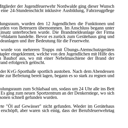
Mitglieder der Jugendfeuerwehr Nordwalde ging dieser Wunsch
eine 24-Stundenschicht inklusive Ausbildung, Fahrzeugpflege
ungsraum, wurden den 12 Jugendlichen die Funktionen und
s wurden von Betreuern übernommen. Im Anschluss begann unter
Einsatz unterbrochen wurde. Die Brandmeldeanlage der Firma
n Fehlalarm handelte. Bevor es zurück zum Gerätehaus ging und
eldeanlagen und ihre Bedeutung für die Feuerwehr.
r wurde von mehreren Trupps mit Übungs-Atemschutzgeräten
tapler eingeklemmt, welche von den Jugendlichen mit Hilfe des
n Bauhof aus, wo mit einer Nebelmaschiene der Brand der
and erfolgreich gelöscht.
n der KvG-Sporthalle sportlich austoben. Nach dem Abendessen
e zur Befreiung bereit lagen, begann es so stark zu regnen und
ulungsraum zum Schlafsaal um, sodass um 24 Uhr alle ins Bett
 Es ging zum neuen Sportzentrum an der Denkerstiege, wo sich
ersonen schnell gefunden wurden.
te "Öl auf Gewässer" nicht gefunden. Wieder im Gerätehaus
erschöpft, aber waren sich einig, dass der Berufsfeuerwehrtag