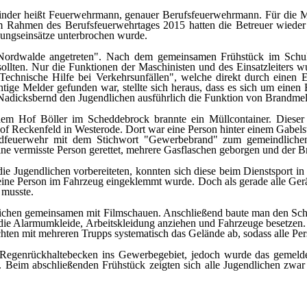
inder heißt Feuerwehrmann, genauer Berufsfeuerwehrmann. Für die 
Rahmen des Berufsfeuerwehrtages 2015 hatten die Betreuer wieder 
bungseinsätze unterbrochen wurde.
rdwalde angetreten". Nach dem gemeinsamen Frühstück im Schul
sollten. Nur die Funktionen der Maschinisten und des Einsatzleiter
echnische Hilfe bei Verkehrsunfällen", welche direkt durch einen 
htige Melder gefunden war, stellte sich heraus, dass es sich um eine
lf Nadicksbernd den Jugendlichen ausführlich die Funktion von Brandm
dem Hof Böller im Scheddebrock brannte ein Müllcontainer. Diese
f Reckenfeld in Westerode. Dort war eine Person hinter einem Gabels
endfeuerwehr mit dem Stichwort "Gewerbebrand" zum gemeindliche
e vermisste Person gerettet, mehrere Gasflaschen geborgen und der Br
e Jugendlichen vorbereiteten, konnten sich diese beim Dienstsport i
 eine Person im Fahrzeug eingeklemmt wurde. Doch als gerade alle Gerät
 musste.
dlichen gemeinsamen mit Filmschauen. Anschließend baute man den Sch
 die Alarmumkleide, Arbeitskleidung anziehen und Fahrzeuge besetzen.
uchten mit mehreren Trupps systematisch das Gelände ab, sodass alle P
Regenrückhaltebecken ins Gewerbegebiet, jedoch wurde das gemelde
 Beim abschließenden Frühstück zeigten sich alle Jugendlichen zwar 