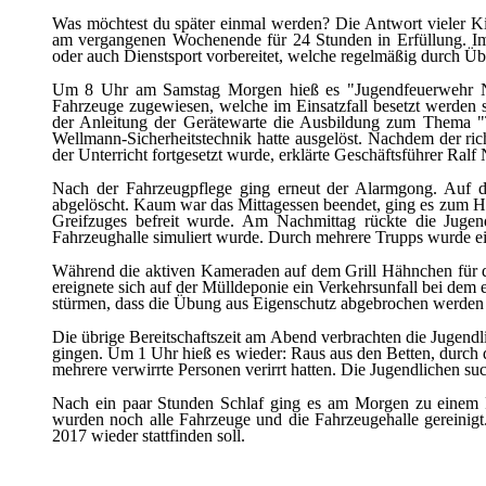
Was möchtest du später einmal werden? Die Antwort vieler K
am vergangenen Wochenende für 24 Stunden in Erfüllung. Im 
oder auch Dienstsport vorbereitet, welche regelmäßig durch Ü
Um 8 Uhr am Samstag Morgen hieß es "Jugendfeuerwehr No
Fahrzeuge zugewiesen, welche im Einsatzfall besetzt werden 
der Anleitung der Gerätewarte die Ausbildung zum Thema "T
Wellmann-Sicherheitstechnik hatte ausgelöst. Nachdem der ric
der Unterricht fortgesetzt wurde, erklärte Geschäftsführer Ra
Nach der Fahrzeugpflege ging erneut der Alarmgong. Auf 
abgelöscht. Kaum war das Mittagessen beendet, ging es zum Ho
Greifzuges befreit wurde. Am Nachmittag rückte die Jug
Fahrzeughalle simuliert wurde. Durch mehrere Trupps wurde ein
Während die aktiven Kameraden auf dem Grill Hähnchen für di
ereignete sich auf der Mülldeponie ein Verkehrsunfall bei dem
stürmen, dass die Übung aus Eigenschutz abgebrochen werden
Die übrige Bereitschaftszeit am Abend verbrachten die Jugen
gingen. Um 1 Uhr hieß es wieder: Raus aus den Betten, durch
mehrere verwirrte Personen verirrt hatten. Die Jugendlichen s
Nach ein paar Stunden Schlaf ging es am Morgen zu einem 
wurden noch alle Fahrzeuge und die Fahrzeugehalle gereinigt.
2017 wieder stattfinden soll.